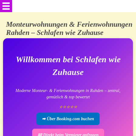
🏡 Willkommen bei Schlafen wie Zuhause
Monteurwohnungen & Ferienwohnungen
Rahden – Schlafen wie Zuhause
🏡 Unsere Wohnungen
Anfahrt & Lage
Willkommen bei Schlafen wie
Zuhause
📩 Kontakt Formular (2)
🎡Umgebung & Freizeit
Moderne Monteur- & Ferienwohnungen in Rahden – zentral,
gemütlich & top bewertet
Exklusive Kalender für 2027 Übersicht
⭐⭐⭐⭐⭐
➡ Über Booking.com buchen
📑Impressum / Datenschutz
📧 Direkt beim Vermieter anfragen